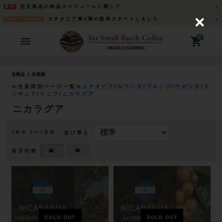
注文商品の納品スケジュールに関して
重要
エチオピア第1弾の販売スタートしました
New Release
C
l
o
0
s
e
全商品
生産国
≪生産国別ページ一覧≫
エチオピア
/
ルワンダ
/
ブルンジ
/
ウガンダ
/
タ
ンザニア
/
ケニア
/
ニカラグア
ニカラグア
並び替え
7
件中 1〜7件目
表示切替