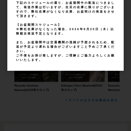
下記のスケジュールの通り、お盆期間中の配送につきまし
て、発送作業は行いますが、生豆の在庫に限りがございま
すので、弊社在庫がなくなり次第、お盆明けの発送をさせ
7
件中 1〜7件目
て頂きます。
【お盆期間スケジュール】
※弊社在庫がなくなった場合、2026年8月20日（木）以
おすすめ商品
降順次発送予定となります。
また、お盆期間中は交通機関の混雑が予想されるため、配
送が予定より遅れる場合がございますこと予めご了承くだ
さい。
ご不便をお掛け致しますが、ご理解とご協力よろしくお願
いいたします。
Rwanda Gisheke
Ethiopia Chire Washed(25/26
Tanzania Kanji L
Natural(24/25年クロップ)
年クロップ)
Washed(25/2
すべてのおすすめ商品を見る