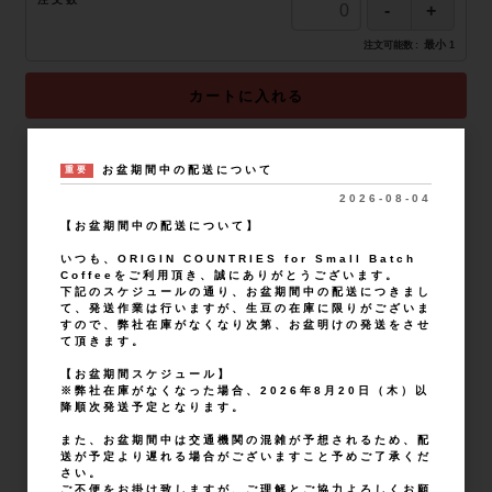
最小
注文可能数
1
カートに入れる
お盆期間中の配送について
重要
おすすめ商品
2026-08-04
【お盆期間中の配送について】
いつも、ORIGIN COUNTRIES for Small Batch
Coffeeをご利用頂き、誠にありがとうございます。
下記のスケジュールの通り、お盆期間中の配送につきまし
て、発送作業は行いますが、生豆の在庫に限りがございま
すので、弊社在庫がなくなり次第、お盆明けの発送をさせ
て頂きます。
【お盆期間スケジュール】
※弊社在庫がなくなった場合、2026年8月20日（木）以
Kenya Kaguyu Washed(25/26
Rwanda Kilimbi Natural(24/25
Kenya Kagongo
降順次発送予定となります。
年クロップ)
年クロップ)
年クロップ)
また、お盆期間中は交通機関の混雑が予想されるため、配
すべてのおすすめ商品を見る
送が予定より遅れる場合がございますこと予めご了承くだ
さい。
ご不便をお掛け致しますが、ご理解とご協力よろしくお願