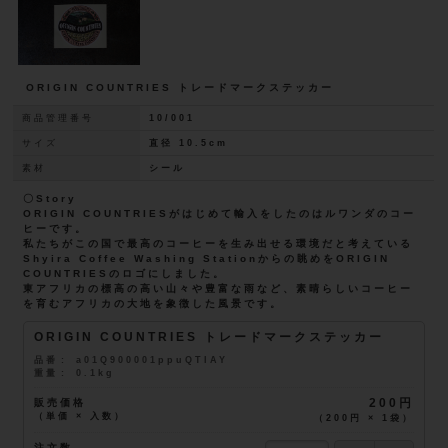
ORIGIN COUNTRIES トレードマークステッカー
商品管理番号
10/001
サイズ
直径 10.5cm
素材
シール
〇Story
ORIGIN COUNTRIESがはじめて輸入をしたのはルワンダのコー
ヒーです。
私たちがこの国で最高のコーヒーを生み出せる環境だと考えている
Shyira Coffee Washing Stationからの眺めをORIGIN
COUNTRIESのロゴにしました。
東アフリカの標高の高い山々や豊富な雨など、素晴らしいコーヒー
を育むアフリカの大地を象徴した風景です。
ORIGIN COUNTRIES トレードマークステッカー
品番
a01Q900001ppuQTIAY
重量
0.1kg
販売価格
200円
（単価 × 入数）
（
200円
×
1
袋
）
注文数