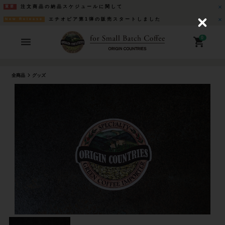
注文商品の納品スケジュールに関して
重要
エチオピア第1弾の販売スタートしました
New Release
C
l
o
0
s
e
全商品
グッズ