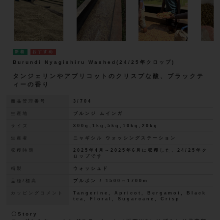
Burundi Nyagishiru Washed(24/25年クロップ)
タンジェリンやアプリコットのクリスプな酸、ブラックテ
ィーの香り
商品管理番号
3/704
生産地
ブルンジ ムインガ
サイズ
300g,1kg,5kg,10kg,20kg
生産者
ニャギシル ウォッシングステーション
収穫時期
2025年4月～2025年6月に収穫した、24/25年ク
ロップです
精製
ウォッシュド
品種/標高
ブルボン / 1500～1700m
カッピングコメント
Tangerine, Apricot, Bergamot, Black
tea, Floral, Sugarcane, Crisp
〇Story