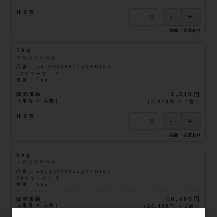
注文数
在庫
在庫あり
1kg
軽減税率対象
品番
a01Q900001CgYHBIA3
JANコード
1
重量
1kg
販売価格
2,310円
（単価 × 入数）
（
2,310円
×
1
袋
）
注文数
在庫
在庫あり
5kg
軽減税率対象
品番
a01Q900001CgYHBIA3
JANコード
5
重量
5kg
販売価格
10,490円
（単価 × 入数）
（
10,490円
×
1
袋
）