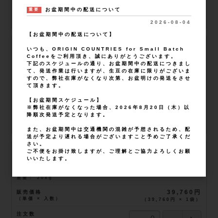
注文数
お盆期間中の配送について
重要
2026-08-04
在庫
在庫あり
【お盆期間中の配送について】
10kg
いつも、ORIGIN COUNTRIES for Small Batch
軽減税率対象
Coffeeをご利用頂き、誠にありがとうございます。
品番
a01Q900001CgYHBIA3
下記のスケジュールの通り、お盆期間中の配送につきまし
JANコード
10
て、発送作業は行いますが、生豆の在庫に限りがございま
重量
10kg
すので、弊社在庫がなくなり次第、お盆明けの発送をさせ
て頂きます。
販売価格
20,380円
（単価 × 入数）
（
20,380円
×
1
袋
）
【お盆期間スケジュール】
※弊社在庫がなくなった場合、2026年8月20日（木）以
注文数
降順次発送予定となります。
在庫
在庫あり
また、お盆期間中は交通機関の混雑が予想されるため、配
送が予定より遅れる場合がございますこと予めご了承くだ
さい。
20kg
ご不便をお掛け致しますが、ご理解とご協力よろしくお願
軽減税率対象
いいたします。
品番
a01Q900001CgYHBIA3
JANコード
20
重量
20kg
販売価格
39,760円
（単価 × 入数）
（
39,760円
×
1
袋
）
注文数