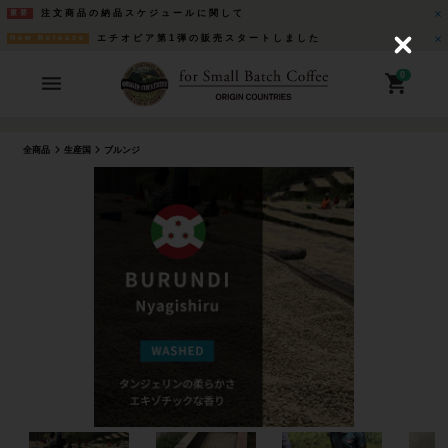
注文商品の納品スケジュールに関して
重要
エチオピア第1弾の販売スタートしました
New Release
C
l
o
0
s
e
全商品
生産国
ブルンジ