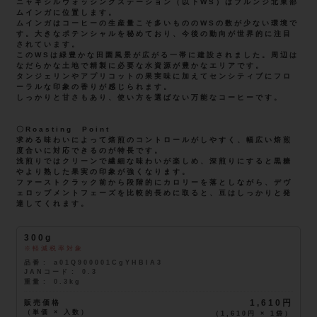
ニャギシルウォッシングステーション（以下WS）はブルンジ北東部
ムインガに位置します。
ムインガはコーヒーの生産量こそ多いもののWSの数が少ない環境で
す。大きなポテンシャルを秘めており、今後の動向が世界的に注目
されています。
このWSは緑豊かな田園風景が広がる一帯に建設されました。周辺は
なだらかな土地で精製に必要な水資源が豊かなエリアです。
タンジェリンやアプリコットの果実味に加えてセンシティブにフロ
ーラルな印象の香りが感じられます。
しっかりと甘さもあり、使い方を選ばない万能なコーヒーです。
〇Roasting Point
求める味わいによって焙煎のコントロールがしやすく、幅広い焙煎
度合いに対応できるのが特長です。
浅煎りではクリーンで繊細な味わいが楽しめ、深煎りにすると黒糖
やより熟した果実の印象が強くなります。
ファーストクラック前から段階的にカロリーを落としながら、デヴ
ェロップメントフェーズを比較的長めに取ると、豆はしっかりと発
達してくれます。
300g
軽減税率対象
品番
a01Q900001CgYHBIA3
JANコード
0.3
重量
0.3kg
販売価格
1,610円
（単価 × 入数）
（
1,610円
×
1
袋
）