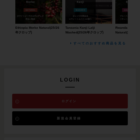
Ethiopia Morke Natural(25/26
Tanzania Kanji Lalji
Rwanda Rugali 
年クロップ)
Washed(25/26年クロップ)
Natural(24/2
すべてのおすすめ商品を見る
LOGIN
ログイン
新規会員登録