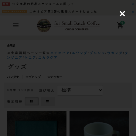
注文商品の納品スケジュールに関して
重要
エチオピア第1弾の販売スタートしました
New Release
C
l
o
0
s
e
全商品
≪生産国別ページ一覧≫
エチオピア
/
ルワンダ
/
ブルンジ
/
ウガンダ
/
タ
ンザニア
/
ケニア
/
ニカラグア
グッズ
バンダナ
マグカップ
ステッカー
並び替え
3
件中 1〜3件目
表示切替