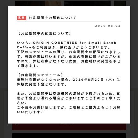
お盆期間中の配送について
重要
2026-08-04
【お盆期間中の配送について】
いつも、ORIGIN COUNTRIES for Small Batch
Coffeeをご利用頂き、誠にありがとうございます。
Tanzania Nsoga Washed(25/26
Kenya Kaguyu Washed(25/26
Ethiopia Chire 
下記のスケジュールの通り、お盆期間中の配送につきまし
年クロップ)
年クロップ)
年クロップ)
て、発送作業は行いますが、生豆の在庫に限りがございま
すので、弊社在庫がなくなり次第、お盆明けの発送をさせ
て頂きます。
すべてのおすすめ商品を見る
【お盆期間スケジュール】
※弊社在庫がなくなった場合、2026年8月20日（木）以
降順次発送予定となります。
また、お盆期間中は交通機関の混雑が予想されるため、配
送が予定より遅れる場合がございますこと予めご了承くだ
LOGIN
さい。
ご不便をお掛け致しますが、ご理解とご協力よろしくお願
いいたします。
ログイン