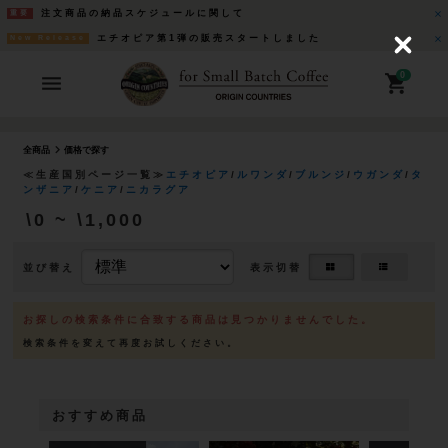
注文商品の納品スケジュールに関して
重要
エチオピア第1弾の販売スタートしました
New Release
C
l
o
0
s
e
全商品
価格で探す
≪生産国別ページ一覧≫
エチオピア
/
ルワンダ
/
ブルンジ
/
ウガンダ
/
タ
ンザニア
/
ケニア
/
ニカラグア
\0 ~ \1,000
並び替え
表示切替
お探しの検索条件に合致する商品は見つかりませんでした。
おすすめ商品