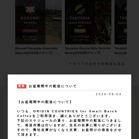
Burundi Karambo Anaerobic
Tanzania Acacia Hills Kent AA
Tanzania Acacia
Natural(24/25年クロップ)
Honey(25/26年クロップ)
Honey(25/26
すべてのおすすめ商品を見る
お盆期間中の配送について
重要
2026-08-04
LOGIN
【お盆期間中の配送について】
いつも、ORIGIN COUNTRIES for Small Batch
Coffeeをご利用頂き、誠にありがとうございます。
下記のスケジュールの通り、お盆期間中の配送につきまし
ログイン
て、発送作業は行いますが、生豆の在庫に限りがございま
すので、弊社在庫がなくなり次第、お盆明けの発送をさせ
て頂きます。
新規会員登録