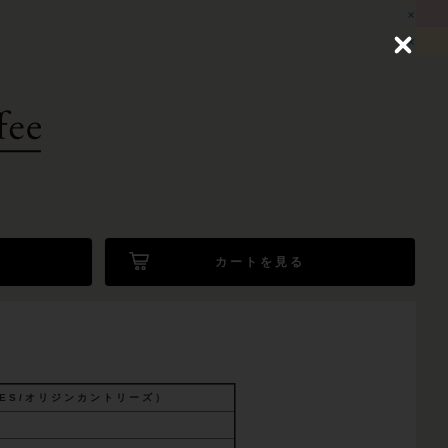
C
l
o
s
e
カートを見る
UNTRIES/オリジンカントリーズ）