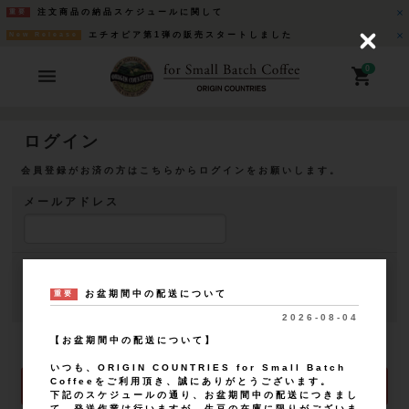
注文商品の納品スケジュールに関して
重要
エチオピア第1弾の販売スタートしました
New Release
C
l
o
0
s
e
ログイン
会員登録がお済の方はこちらからログインをお願いします。
メールアドレス
パスワード
お盆期間中の配送について
重要
2026-08-04
【お盆期間中の配送について】
ログイン状態を保存する
いつも、ORIGIN COUNTRIES for Small Batch
Coffeeをご利用頂き、誠にありがとうございます。
ログイン
下記のスケジュールの通り、お盆期間中の配送につきまし
て、発送作業は行いますが、生豆の在庫に限りがございま