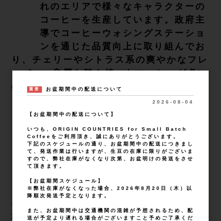
れのエリアで様々なキャラクターの
コーヒーを生産しています。政府主
導でコーヒーウォシングステーショ
ンを通じた品質向上に取り組んでお
り、チェリーやシトラス系の爽やかなフレ
ーバー、良質な酸を持ったコーヒーが多い
のが特徴です。
お盆期間中の配送について
重要
2026-08-04
【お盆期間中の配送について】
いつも、ORIGIN COUNTRIES for Small Batch
Coffeeをご利用頂き、誠にありがとうございます。
下記のスケジュールの通り、お盆期間中の配送につきまし
て、発送作業は行いますが、生豆の在庫に限りがございま
◆ORIGIN COUNTRIESと
すので、弊社在庫がなくなり次第、お盆明けの発送をさせ
て頂きます。
の繋がり
【お盆期間スケジュール】
※弊社在庫がなくなった場合、2026年8月20日（木）以
降順次発送予定となります。
ルワンダを初めて訪れた際、色彩豊
また、お盆期間中は交通機関の混雑が予想されるため、配
かな風景とクリーンで美しいコーヒ
送が予定より遅れる場合がございますこと予めご了承くだ