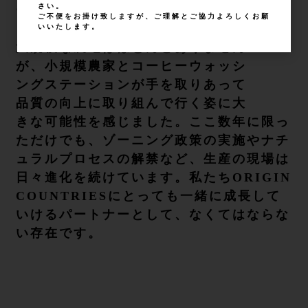
さい。
ーの魅力にあっという間に虜になり
ご不便をお掛け致しますが、ご理解とご協力よろしくお願
ました。土地の起伏が激しいため、
いいたします。
大規模な農地はほとんどありません
が、小規模農家とコーヒーウォッシ
ングステーションが手を取りあって
品質の向上に取り組んで行く姿に大
きな可能性を感じました。ここ数年に限っ
ただけでも、ゾーニング政策の実施やナチ
ュラルプロセスの解禁など、生産の現場は
日々進化を続けています。私たちORIGIN
COUNTRIESにとっても一緒に成長して
いけるパートナーとして、なくてはならな
い存在です。