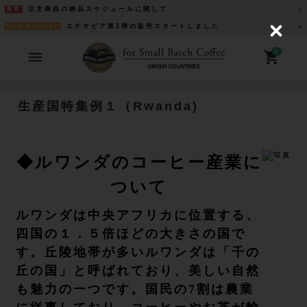
注文商品の納品スケジュールに関して
重要
エチオピア第1弾の販売スタートしました
New Release
C
l
o
0
s
e
生産国特集例１（Rwanda)
◆ルワンダのコーヒー産業に
ついて
ルワンダは中央アフリカに位置する、
四国の１．５倍ほどの大きさの国で
す。丘陵地帯が多いルワンダは「千の
丘の国」と呼ばれており、美しい自然
も魅力の一つです。国民の7割は農業