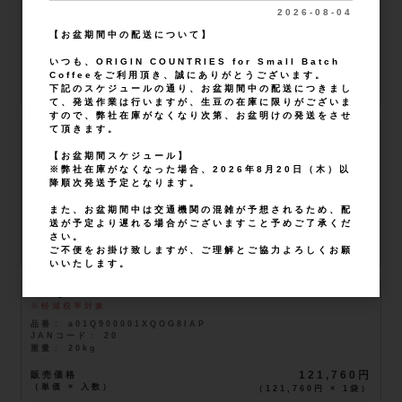
品番
a01Q900001XQOG8IAP
2026-08-04
JANコード
5
重量
5kg
【お盆期間中の配送について】
販売価格
30,990円
いつも、ORIGIN COUNTRIES for Small Batch
（単価 × 入数）
（
30,990円
×
1
袋
）
Coffeeをご利用頂き、誠にありがとうございます。
下記のスケジュールの通り、お盆期間中の配送につきまし
注文数
在庫
品切れ
て、発送作業は行いますが、生豆の在庫に限りがございま
すので、弊社在庫がなくなり次第、お盆明けの発送をさせ
て頂きます。
10kg
軽減税率対象
【お盆期間スケジュール】
品番
a01Q900001XQOG8IAP
※弊社在庫がなくなった場合、2026年8月20日（木）以
JANコード
10
降順次発送予定となります。
重量
10kg
また、お盆期間中は交通機関の混雑が予想されるため、配
販売価格
61,380円
送が予定より遅れる場合がございますこと予めご了承くだ
（単価 × 入数）
（
61,380円
×
1
袋
）
さい。
ご不便をお掛け致しますが、ご理解とご協力よろしくお願
注文数
在庫
品切れ
いいたします。
20kg
軽減税率対象
品番
a01Q900001XQOG8IAP
JANコード
20
重量
20kg
販売価格
121,760円
（単価 × 入数）
（
121,760円
×
1
袋
）