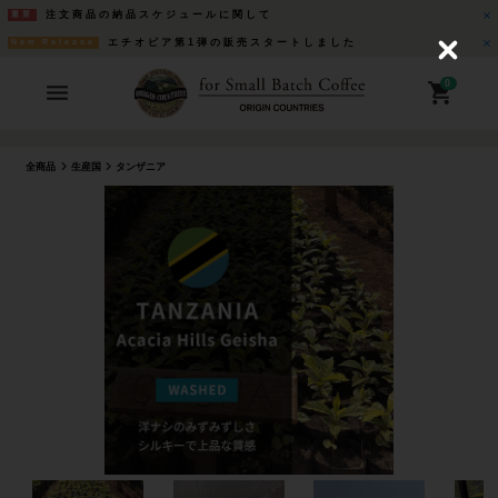
注文商品の納品スケジュールに関して
重要
エチオピア第1弾の販売スタートしました
New Release
C
l
o
0
s
e
全商品
生産国
タンザニア