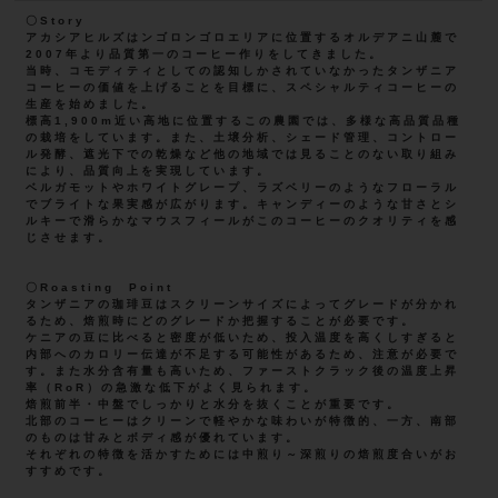
〇Story
アカシアヒルズはンゴロンゴロエリアに位置するオルデアニ山麓で
2007年より品質第一のコーヒー作りをしてきました。
当時、コモディティとしての認知しかされていなかったタンザニア
コーヒーの価値を上げることを目標に、スペシャルティコーヒーの
生産を始めました。
標高1,900m近い高地に位置するこの農園では、多様な高品質品種
の栽培をしています。また、土壌分析、シェード管理、コントロー
ル発酵、遮光下での乾燥など他の地域では見ることのない取り組み
により、品質向上を実現しています。
ベルガモットやホワイトグレープ、ラズベリーのようなフローラル
でブライトな果実感が広がります。キャンディーのような甘さとシ
ルキーで滑らかなマウスフィールがこのコーヒーのクオリティを感
じさせます。
〇Roasting Point
タンザニアの珈琲豆はスクリーンサイズによってグレードが分かれ
るため、焙煎時にどのグレードか把握することが必要です。
ケニアの豆に比べると密度が低いため、投入温度を高くしすぎると
内部へのカロリー伝達が不足する可能性があるため、注意が必要で
す。また水分含有量も高いため、ファーストクラック後の温度上昇
率（RoR）の急激な低下がよく見られます。
焙煎前半・中盤でしっかりと水分を抜くことが重要です。
北部のコーヒーはクリーンで軽やかな味わいが特徴的、一方、南部
のものは甘みとボディ感が優れています。
それぞれの特徴を活かすためには中煎り～深煎りの焙煎度合いがお
すすめです。