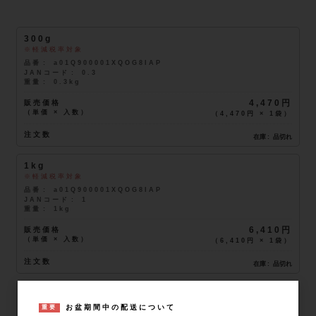
300g
軽減税率対象
品番
a01Q900001XQOG8IAP
JANコード
0.3
重量
0.3kg
販売価格
4,470円
（単価 × 入数）
（
4,470円
×
1
袋
）
注文数
在庫
品切れ
1kg
軽減税率対象
品番
a01Q900001XQOG8IAP
JANコード
1
重量
1kg
販売価格
6,410円
（単価 × 入数）
（
6,410円
×
1
袋
）
注文数
在庫
品切れ
5kg
軽減税率対象
お盆期間中の配送について
重要