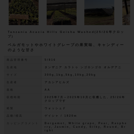
Tanzania Acacia Hills Geisha Washed(25/26年クロッ
プ)
ベルガモットやホワイトグレープの果実味、キャンディー
のような甘さ
商品管理番号
5/816
生産地
タンザニア カラトゥ ンゴロンゴロ オルデアニ
サイズ
300g,1kg,5kg,10kg,20kg
生産者
アカシアヒルズ
規格
AA
収穫時期
2025年7月～2025年10月に収穫した、25/26年
クロップです
精製
ウォッシュド
品種/標高
ゲイシャ / 1820m
カッピングコメント
Bergamot, White grape, Pear, Raspbe
rry, Jasmin, Candy, Silky, Round, Br
ight