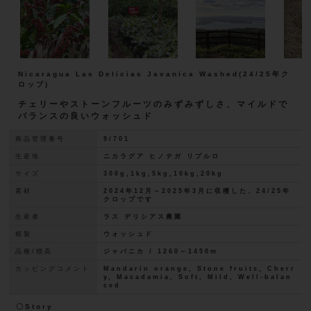
Nicaragua Las Delicias Javanica Washed(24/25年ク
ロップ)
チェリーやストーンフルーツのみずみずしさ、マイルドで
バランスの良いウォッシュド
商品管理番号
9/701
生産地
ニカラグア ヒノテガ リプルロ
サイズ
300g,1kg,5kg,10kg,20kg
素材
2024年12月～2025年3月に収穫した、24/25年
クロップです
生産者
ラス デリシアス農園
精製
ウォッシュド
品種/標高
ジャバニカ / 1260～1450m
カッピングコメント
Mandarin orange, Stone fruits, Cherr
y, Macadamia, Soft, Mild, Well-balan
ced
〇Story