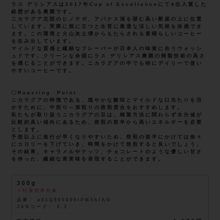
ラス デリシアスは2017年Cup of Excellenceにて4位入賞した
経歴がある農園です。
ニカラグア北部のヒノテガ、アパナス湖を望む高い断崖の上に位置
しています。実際に畑に立つと生育に最適な涼しい気候を体感でき
ます。この環境と火山灰土壌からもたらされる素晴らしいコーヒー
を生み出しています。
マイルドな質感と繊細なフレーバーが日本人の味覚に合うウォッシ
ュドです。クリーンな余韻にラス デリシアス農園の精製技術の高さ
を感じることができます。ニカラグアの中でも特にデイリーで使い
やすいコーヒーです。
〇Roasting Point
ニカラグアの特徴である、穏やかな酸味とマイルドな口当たりを活
かすために、中煎り～深煎りの焙煎度合をおすすめします。
私たちが取り扱うニカラグアの豆は、精製方法に関わらず水分値が
比較的高い傾向にあるため、焙煎の前半から高いエネルギーを必要
とします。
予想以上に進行が早くなりやすいため、焙煎の後半にかけては徐々
にカロリーを下げていき、時間をかけて焙煎すると良いでしょう。
その結果、キャラメルやナッツ、チョコレートのような優しい甘さ
を伴った、繊細な果実味を表現することができます。
300g
軽減税率対象
品番
a01Q900000tPM5hIAG
JANコード
0.3