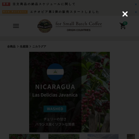
注文商品の納品スケジュールに関して
重要
エチオピア第1弾の販売スタートしました
New Release
C
l
o
0
s
e
全商品
生産国
ニカラグア