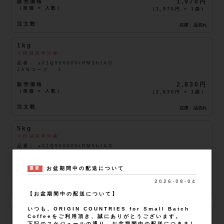
販売価格
1,970円
（単価 × 入数）
（
1,970円
×
1
袋
）
注文数
在庫
品切れ
1kg
軽減税率対象
品番
a01Q900000tPM5hIAG
JANコード
1
販売価格
2,830円
（単価 × 入数）
（
2,830円
×
1
袋
）
注文数
在庫
品切れ
5kg
軽減税率対象
品番
a01Q900000tPM5hIAG
JANコード
5
販売価格
13,090円
お盆期間中の配送について
重要
（単価 × 入数）
（
13,090円
×
1
袋
）
2026-08-04
注文数
在庫
品切れ
【お盆期間中の配送について】
いつも、ORIGIN COUNTRIES for Small Batch
10kg
Coffeeをご利用頂き、誠にありがとうございます。
軽減税率対象
下記のスケジュールの通り、お盆期間中の配送につきまし