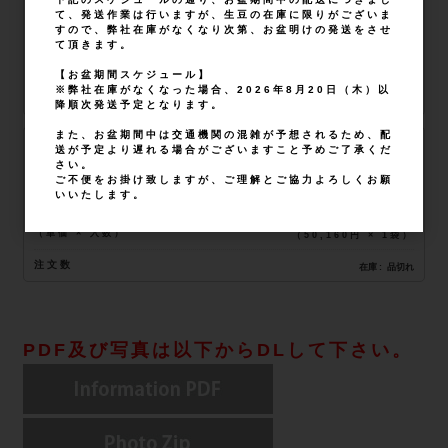
品番
a01Q900000tPM5hIAG
て、発送作業は行いますが、生豆の在庫に限りがございま
JANコード
10
すので、弊社在庫がなくなり次第、お盆明けの発送をさせ
て頂きます。
販売価格
25,580円
（単価 × 入数）
（
25,580円
×
1
袋
）
【お盆期間スケジュール】
※弊社在庫がなくなった場合、2026年8月20日（木）以
注文数
在庫
品切れ
降順次発送予定となります。
また、お盆期間中は交通機関の混雑が予想されるため、配
20kg
送が予定より遅れる場合がございますこと予めご了承くだ
軽減税率対象
さい。
品番
a01Q900000tPM5hIAG
ご不便をお掛け致しますが、ご理解とご協力よろしくお願
JANコード
20
いいたします。
販売価格
50,160円
（単価 × 入数）
（
50,160円
×
1
袋
）
注文数
在庫
品切れ
PDF及び写真は以下からDLして下さい。