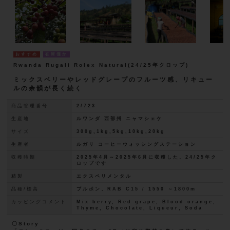
在庫僅か
Rwanda Rugali Rolex Natural(24/25年クロップ)
ミックスベリーやレッドグレープのフルーツ感、リキュー
ルの余韻が長く続く
商品管理番号
2/723
生産地
ルワンダ 西部州 ニャマシェケ
サイズ
300g,1kg,5kg,10kg,20kg
生産者
ルガリ コーヒーウォッシングステーション
収穫時期
2025年4月～2025年6月に収穫した、24/25年ク
ロップです
精製
エクスペリメンタル
品種/標高
ブルボン、RAB C15 / 1550 ～1800m
カッピングコメント
Mix berry, Red grape, Blood orange,
Thyme, Chocolate, Liqueur, Soda
〇Story