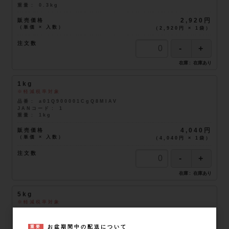
重量
0.3kg
販売価格
2,920円
（単価 × 入数）
（
2,920円
×
1
袋
）
注文数
在庫
在庫あり
1kg
軽減税率対象
品番
a01Q900001CgQ8MIAV
JANコード
1
重量
1kg
販売価格
4,040円
（単価 × 入数）
（
4,040円
×
1
袋
）
注文数
在庫
在庫あり
5kg
軽減税率対象
品番
a01Q900001CgQ8MIAV
JANコード
5
重量
5kg
お盆期間中の配送について
重要