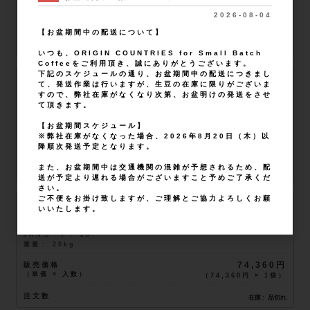
2026-08-04
販売価格
19,140円
（単価 × 入数）
（
19,140円
×
1
袋
）
【お盆期間中の配送について】
注文数
在庫
品切れ
いつも、ORIGIN COUNTRIES for Small Batch
Coffeeをご利用頂き、誠にありがとうございます。
下記のスケジュールの通り、お盆期間中の配送につきまし
10kg
て、発送作業は行いますが、生豆の在庫に限りがございま
軽減税率対象
すので、弊社在庫がなくなり次第、お盆明けの発送をさせ
品番
a01Q900001CgQ8MIAV
て頂きます。
JANコード
10
重量
10kg
【お盆期間スケジュール】
※弊社在庫がなくなった場合、2026年8月20日（木）以
販売価格
37,680円
降順次発送予定となります。
（単価 × 入数）
（
37,680円
×
1
袋
）
また、お盆期間中は交通機関の混雑が予想されるため、配
注文数
在庫
品切れ
送が予定より遅れる場合がございますこと予めご了承くだ
さい。
ご不便をお掛け致しますが、ご理解とご協力よろしくお願
20kg
いいたします。
軽減税率対象
品番
a01Q900001CgQ8MIAV
JANコード
20
重量
20kg
販売価格
74,360円
（単価 × 入数）
（
74,360円
×
1
袋
）
注文数
在庫
品切れ