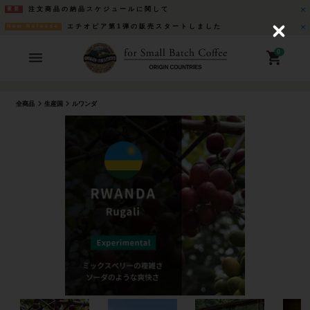
注文商品の納品スケジュールに関して
重要
エチオピア第1弾の販売スタートしました
New Release
C
l
o
0
s
e
全商品
生産国
ルワンダ