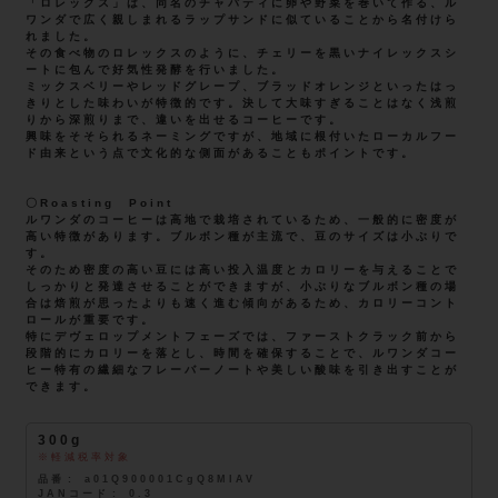
「ロレックス」は、同名のチャパティに卵や野菜を巻いて作る、ル
ワンダで広く親しまれるラップサンドに似ていることから名付けら
れました。
その食べ物のロレックスのように、チェリーを黒いナイレックスシ
ートに包んで好気性発酵を行いました。
ミックスベリーやレッドグレープ、ブラッドオレンジといったはっ
きりとした味わいが特徴的です。決して大味すぎることはなく浅煎
りから深煎りまで、違いを出せるコーヒーです。
興味をそそられるネーミングですが、地域に根付いたローカルフー
ド由来という点で文化的な側面があることもポイントです。
〇Roasting Point
ルワンダのコーヒーは高地で栽培されているため、一般的に密度が
高い特徴があります。ブルボン種が主流で、豆のサイズは小ぶりで
す。
そのため密度の高い豆には高い投入温度とカロリーを与えることで
しっかりと発達させることができますが、小ぶりなブルボン種の場
合は焙煎が思ったよりも速く進む傾向があるため、カロリーコント
ロールが重要です。
特にデヴェロップメントフェーズでは、ファーストクラック前から
段階的にカロリーを落とし、時間を確保することで、ルワンダコー
ヒー特有の繊細なフレーバーノートや美しい酸味を引き出すことが
できます。
300g
軽減税率対象
品番
a01Q900001CgQ8MIAV
JANコード
0.3