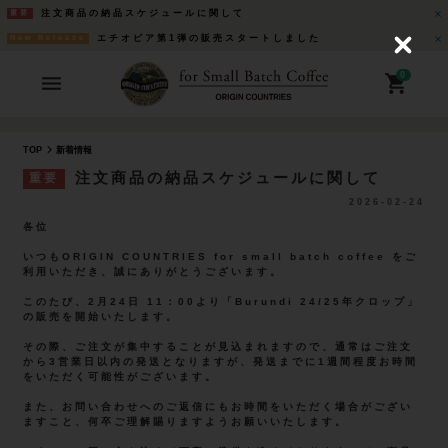
注文商品の納品スケジュールに関して
重要
エチオピア第1弾の販売スタートしました
New Release
C
l
o
0
s
e
TOP
新着情報
注文商品の納品スケジュールに関して
重要
2026-02-24
各位
いつもORIGIN COUNTRIES for small batch coffee をご
利用いただき、誠にありがとうございます。
このたび、2月24日 11：00より「Burundi 24/25年クロップ」
の販売を開始いたします。
その際、ご注文が集中することが見込まれますので、通常はご注文
から3営業日以内の発送となりますが、発送までに1週間程度お時間
をいただく可能性がございます。
また、お問い合わせへのご返信にもお時間をいただく場合がござい
ますこと、何卒ご理解賜りますようお願いいたします。