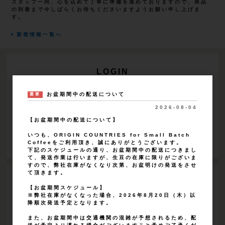
スタッフ一同、心を込めて丁寧に準備を進めておりますので、商品
の到着まで今しばらくお待ちくださいますようお願い申し上げま
す。
新着情報一覧へ
LOGIN
お盆期間中の配送について
重要
ログイン
2026-08-04
【お盆期間中の配送について】
新規会員登録
いつも、ORIGIN COUNTRIES for Small Batch
Coffeeをご利用頂き、誠にありがとうございます。
下記のスケジュールの通り、お盆期間中の配送につきまし
て、発送作業は行いますが、生豆の在庫に限りがございま
すので、弊社在庫がなくなり次第、お盆明けの発送をさせ
て頂きます。
CATEGORY
【お盆期間スケジュール】
※弊社在庫がなくなった場合、2026年8月20日（木）以
降順次発送予定となります。
生産国
また、お盆期間中は交通機関の混雑が予想されるため、配