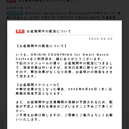
重要
注文商品の納品スケジュールに関して
2025-06-17
再販情報
Burundi Nyagishiru Washed(23/24年クロップ) 再
販のお知らせ 【1ST CRACK COFFEE CHALLENGE 予選使用
豆】
2025-05-06
お盆期間中の配送について
重要
重要
【重要】決済方法：代引き終了のお知らせ
2026-08-04
2025-02-05
【お盆期間中の配送について】
重要
【重要】クレジットカード決済代行事業者変更に伴うお知らせ ※
切り替わり済み
いつも、ORIGIN COUNTRIES for Small Batch
Coffeeをご利用頂き、誠にありがとうございます。
2025-01-30
下記のスケジュールの通り、お盆期間中の配送につきまし
New Release
Ethiopia (23/24年クロップ) 追加ロット 入荷の
て、発送作業は行いますが、生豆の在庫に限りがございま
お知らせ
すので、弊社在庫がなくなり次第、お盆明けの発送をさせ
て頂きます。
30
件中 1〜20件目
【お盆期間スケジュール】
1
2
※弊社在庫がなくなった場合、2026年8月20日（木）以
降順次発送予定となります。
また、お盆期間中は交通機関の混雑が予想されるため、配
送が予定より遅れる場合がございますこと予めご了承くだ
さい。
ご不便をお掛け致しますが、ご理解とご協力よろしくお願
いいたします。
LOGIN