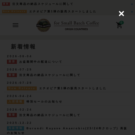
注文商品の納品スケジュールに関して
重要
エチオピア第1弾の販売スタートしました
New Release
C
l
o
0
s
e
新着情報
2026-08-04
重要
お盆期間中の配送について
2026-07-29
重要
注文商品の納品スケジュールに関して
2026-07-29
New Release
エチオピア第1弾の販売スタートしました
2026-04-24
入荷情報
特別セールのお知らせ
2026-02-24
重要
注文商品の納品スケジュールに関して
2025-12-22
再販情報
Burundi Kayave Anaerobic(23/24年クロップ) 再販
のお知らせ