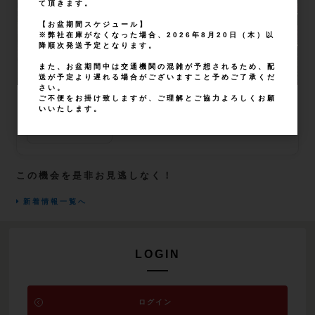
て頂きます。
【お盆期間スケジュール】
※弊社在庫がなくなった場合、2026年8月20日（木）以
降順次発送予定となります。
また、お盆期間中は交通機関の混雑が予想されるため、配
送が予定より遅れる場合がございますこと予めご了承くだ
さい。
ご不便をお掛け致しますが、ご理解とご協力よろしくお願
Ethiopia Shantawene Lot.Sep Natural
いいたします。
商品ページへ
この機会を是非お見逃しなく！
新着情報一覧へ
LOGIN
ログイン