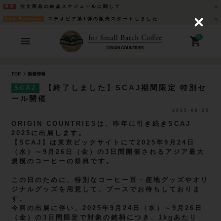
注文商品の納品スケジュールに関して
重要
エチオピア第1弾の販売スタートしました
New Release
C
l
o
0
s
e
TOP
新着情報
【終了しました】SCAJ期間限定 特別セ
SCAJ
ール開催
2025-09-23
ORIGIN COUNTRIESは、昨年に引き続きSCAJ
2025に出展します。
【SCAJ】は東京ビックサイトにて2025年9月24日
（水）～9月26日（金）の3日間開催されるアジア最大
規模のコーヒーの祭典です。
この日のために、特別なコーヒー豆・産地グッズやオリ
ジナルグッズを用意して、ブースでお待ちしておりま
す。
今回の出展に伴い、2025年9月24日（水）～9月26日
（金）の3日間限定で対象の銘柄につき、1kgあたり