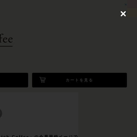
C
l
o
s
e
カートを見る
Batch Coffee」の会員登録ページで