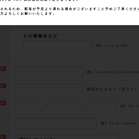
例) ○○町3-24
想されるため、配送が予定より遅れる場合がございますこと予めご了承くださ
協力よろしくお願いいたします。
ビル建物名など
例) ○○ビル 301
例) example@exampl
確認のためもう一度入力し
-
-
例) 03-
例) http://www