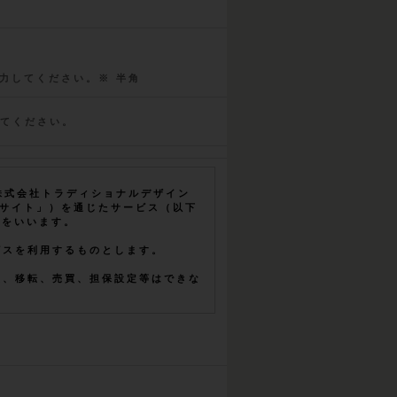
力してください。※ 半角
てください。
／株式会社トラディショナルデザイン
以下「当サイト」）を通じたサービス（以下
とをいいます。
ビスを利用するものとします。
渡、移転、売買、担保設定等はできな
グインID及びパスワードの第三者によ
人又は個人とし、これに違反する行
するものとします。