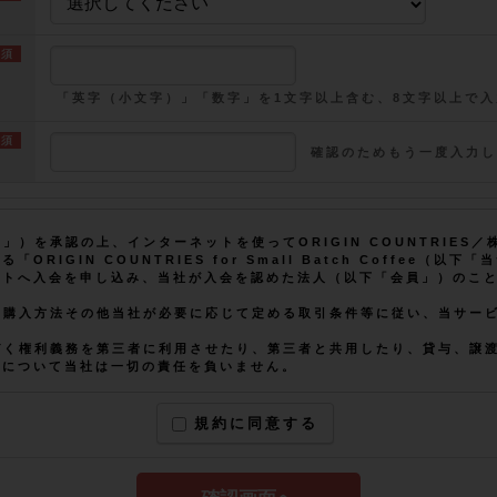
「英字（小文字）」「数字」を1文字以上含む、8文字以上で入
確認のためもう一度入力し
」）を承認の上、インターネットを使ってORIGIN COUNTRIES
RIGIN COUNTRIES for Small Batch Coffee（
イトへ入会を申し込み、当社が入会を認めた法人（以下「会員」）のこ
る購入方法その他当社が必要に応じて定める取引条件等に従い、当サー
づく権利義務を第三者に利用させたり、第三者と共用したり、貸与、譲
害について当社は一切の責任を負いません。
D及びパスワードは、会員本人が責任をもって管理するものとします。ロ
当社は責任を負いません。
規約に同意する
の法律に基づき、法律を遵守し商取引を有効に履行することのできる法
発覚した場合には、会員資格は、何らの通知もすることなく直ちに喪失