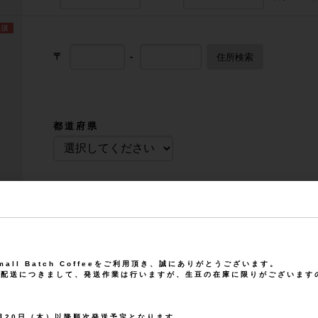
〒
-
住所検索
都道府県
市区町村
例) ○○区
 Small Batch Coffeeをご利用頂き、誠にありがとうございます。
の配送につきまして、発送作業は行いますが、生豆の在庫に限りがございます
町域・番地
8月20日（木）以降順次発送予定となります。