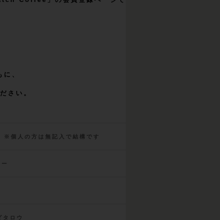
もに、
ださい。
EE ※個人の方は無記入で結構です
ヒー
ダタロウ