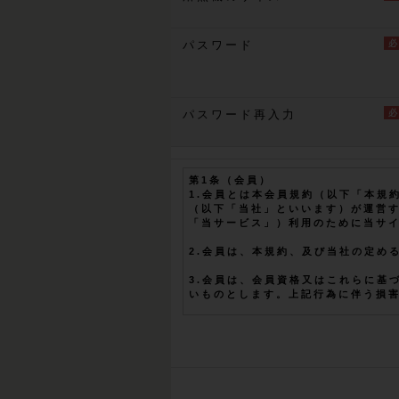
パスワード
パスワード再入力
第1条（会員）
1.会員とは本会員規約（以下「本規約
（以下「当社」といいます）が運営する「O
「当サービス」）利用のために当サ
2.会員は、本規約、及び当社の定め
3.会員は、会員資格又はこれらに基
いものとします。上記行為に伴う損
4.当社が会員に付与するログインI
る盗用・悪用に伴う損害について、
5.会員は、民法・商法その他日本国
為、または違反の恐れのあることが